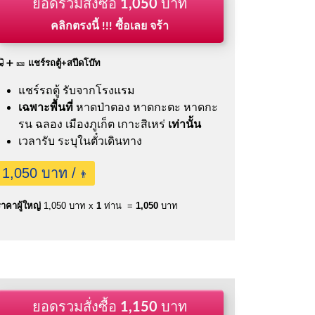
ยอดรวมสั่งซื้อ
1,050
บาท
คลิกตรงนี้ !!! ซื้อเลย จร้า
🚍 ➕ 🎫
แชร์รถตู้+สปีดโบ๊ท
แชร์รถตู้ รับจากโรงแรม
เฉพาะพื้นที่
หาดป่าตอง หาดกะตะ หาดกะ
รน ฉลอง เมืองภูเก็ต เกาะสิเหร่
เท่านั้น
เวลารับ ระบุในตั๋วเดินทาง
1,050 บาท /
👨
าคาผู้ใหญ่
1,050 บาท x
1
ท่าน =
1,050
บาท
ยอดรวมสั่งซื้อ
1,150
บาท