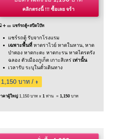
คลิกตรงนี้ !!! ซื้อเลย จร้า
🚍 ➕ 🎫
แชร์รถตู้+สปีดโบ๊ท
แชร์รถตู้ รับจากโรงแรม
เฉพาะพื้นที่
หาดราไวย์
หาดในหาน,
หาด
ป่าตอง
หาดกะตะ
หาดกะรน
หาดไตรตรัง
ฉลอง
ตัวเมืองภูเก็ต
เกาะสิเหร่
เท่านั้น
เวลารับ ระบุในตั๋วเดินทาง
1,150 บาท /
👨
าคาผู้ใหญ่
1,150 บาท x
1
ท่าน =
1,150
บาท