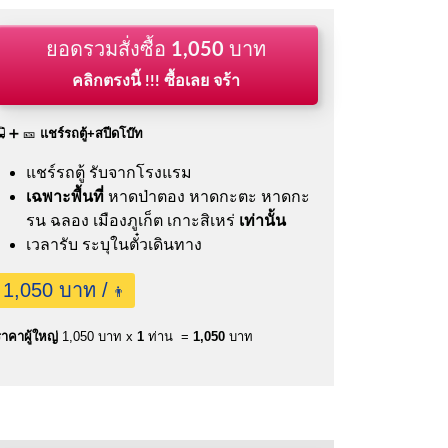
ยอดรวมสั่งซื้อ
1,050
บาท
คลิกตรงนี้ !!! ซื้อเลย จร้า
🚍 ➕ 🎫
แชร์รถตู้+สปีดโบ๊ท
แชร์รถตู้ รับจากโรงแรม
เฉพาะพื้นที่
หาดป่าตอง หาดกะตะ หาดกะ
รน ฉลอง เมืองภูเก็ต เกาะสิเหร่
เท่านั้น
เวลารับ ระบุในตั๋วเดินทาง
1,050 บาท /
👨
าคาผู้ใหญ่
1,050 บาท x
1
ท่าน =
1,050
บาท