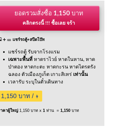
ยอดรวมสั่งซื้อ
1,150
บาท
คลิกตรงนี้ !!! ซื้อเลย จร้า
🚍 ➕ 🎫
แชร์รถตู้+สปีดโบ๊ท
แชร์รถตู้ รับจากโรงแรม
เฉพาะพื้นที่
หาดราไวย์
หาดในหาน,
หาด
ป่าตอง
หาดกะตะ
หาดกะรน
หาดไตรตรัง
ฉลอง
ตัวเมืองภูเก็ต
เกาะสิเหร่
เท่านั้น
เวลารับ ระบุในตั๋วเดินทาง
1,150 บาท /
👨
าคาผู้ใหญ่
1,150 บาท x
1
ท่าน =
1,150
บาท