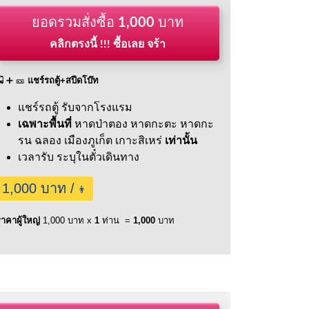
ยอดรวมสั่งซื้อ
1,000
บาท
คลิกตรงนี้ !!! ซื้อเลย จร้า
🚍 ➕ 🎫
แชร์รถตู้+สปีดโบ๊ท
แชร์รถตู้ รับจากโรงแรม
เฉพาะพื้นที่
หาดป่าตอง หาดกะตะ หาดกะ
รน ฉลอง เมืองภูเก็ต เกาะสิเหร่
เท่านั้น
เวลารับ ระบุในตั๋วเดินทาง
1,000 บาท /
👨
าคาผู้ใหญ่
1,000 บาท x
1
ท่าน =
1,000
บาท