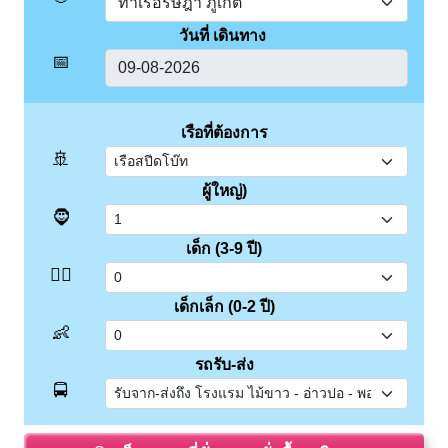
วันที่ เดินทาง
📅
เรือที่ต้องการ
🚢
ผู้ใหญ่)
🧔
เด็ก (3-9 ปี)
👱‍♂️
เด็กเล็ก (0-2 ปี)
👶
รถรับ-ส่ง
🚍