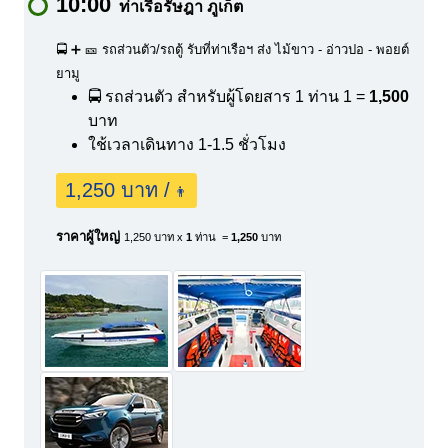
10:00
ท่าเรือรัษฎา ภูเก็ต
🚍 ➕ 🎫 รถส่วนตัว/รถตู้ รับที่ท่าเรือฯ ส่ง ไม้ขาว - อ่าวปอ - พอยต์
ยามู
🚍 รถส่วนตัว สำหรับผู้โดยสาร 1 ท่าน
1 =
1,500
บาท
ใช้เวลาเดินทาง 1-1.5 ชั่วโมง
1,250 บาท /
👨
ราคาผู้ใหญ่
1,250 บาท x
1
ท่าน =
1,250
บาท